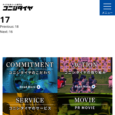
17
投
Previous:
18
Next:
16
稿
ナ
ビ
ゲ
ー
シ
ョ
ン