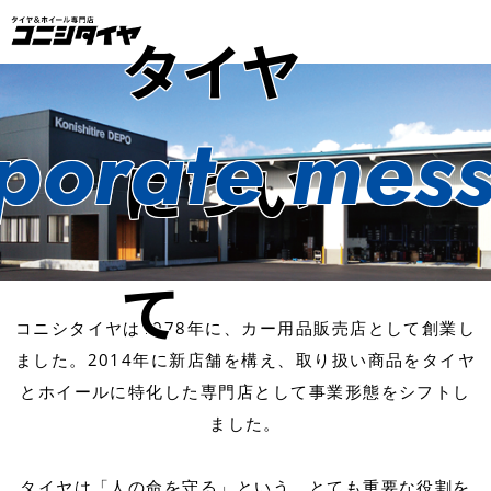
タイヤ
porate mes
につい
て
コニシタイヤは1978年に、カー用品販売店として創業し
ました。
2014年に新店舗を構え、取り扱い商品をタイヤ
とホイールに特化した専門店として事業形態をシフトし
ました。
タイヤは「人の命を守る」という、とても重要な役割を