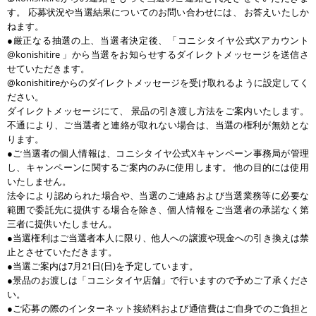
す。 応募状況や当選結果についてのお問い合わせには、 お答えいたしか
ねます。
●厳正なる抽選の上、当選者決定後、「コニシタイヤ公式Xアカウント
@konishitire 」から当選をお知らせするダイレクトメッセージを送信さ
せていただきます。
@konishitireからのダイレクトメッセージを受け取れるように設定してく
ださい。
ダイレクトメッセージにて、 景品の引き渡し方法をご案内いたします。
不通により、ご当選者と連絡が取れない場合は、当選の権利が無効とな
ります。
●ご当選者の個人情報は、コニシタイヤ公式Xキャンペーン事務局が管理
し、キャンペーンに関するご案内のみに使用します。 他の目的には使用
いたしません。
法令により認められた場合や、当選のご連絡および当選業務等に必要な
範囲で委託先に提供する場合を除き、個人情報をご当選者の承諾なく第
三者に提供いたしません。
●当選権利はご当選者本人に限り、他人への譲渡や現金への引き換えは禁
止とさせていただきます。
●当選ご案内は7月21日(日)を予定しています。
●景品のお渡しは「コニシタイヤ店舗」で行いますので予めご了承くださ
い。
●ご応募の際のインターネット接続料および通信費はご自身でのご負担と