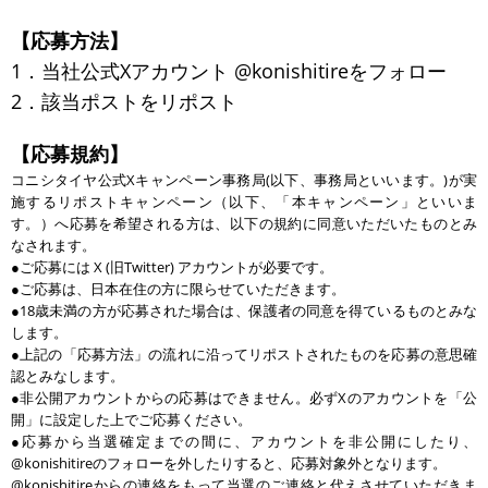
【応募方法】
1．当社公式Xアカウント @konishitireをフォロー
2．該当ポストをリポスト
【応募規約】
コニシタイヤ公式Xキャンペーン事務局(以下、事務局といいます。)が実
施するリポストキャンペーン（以下、「本キャンペーン」といいま
す。）へ応募を希望される方は、以下の規約に同意いただいたものとみ
なされます。
●ご応募には X (旧Twitter) アカウントが必要です。
●ご応募は、日本在住の方に限らせていただきます。
●18歳未満の方が応募された場合は、保護者の同意を得ているものとみな
します。
●上記の「応募方法」の流れに沿ってリポストされたものを応募の意思確
認とみなします。
●非公開アカウントからの応募はできません。必ずXのアカウントを「公
開」に設定した上でご応募ください。
●応募から当選確定までの間に、アカウントを非公開にしたり、
@konishitireのフォローを外したりすると、応募対象外となります。
@konishitireからの連絡をもって当選のご連絡と代えさせていただきま